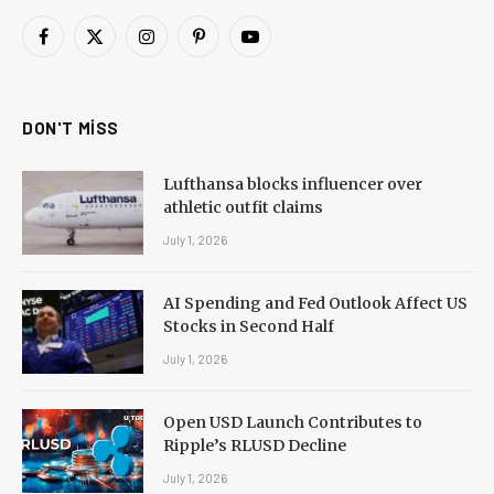
Facebook
X
Instagram
Pinterest
YouTube
(Twitter)
DON'T MISS
Lufthansa blocks influencer over
athletic outfit claims
July 1, 2026
AI Spending and Fed Outlook Affect US
Stocks in Second Half
July 1, 2026
Open USD Launch Contributes to
Ripple’s RLUSD Decline
July 1, 2026