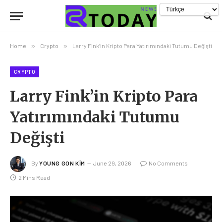
Home
»
Crypto
»
Larry Fink’in Kripto Para Yatırımındaki Tutumu Değişti
CRYPTO
Larry Fink’in Kripto Para
Yatırımındaki Tutumu
Değişti
By
YOUNG GON KIM
June 29, 2026
No Comments
2 Mins Read