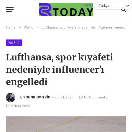
Home
»
World
»
Lufthansa, spor kıyafeti nedeniyle influencer’ı engelledi
WORLD
Lufthansa, spor kıyafeti
nedeniyle influencer’ı
engelledi
By
YOUNG GON KIM
July 1, 2026
No Comments
2 Mins Read