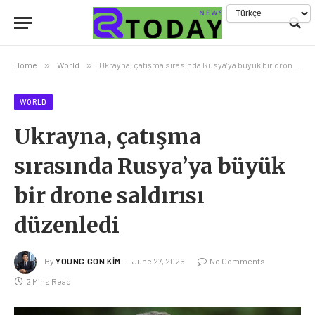
Home
»
World
»
Ukrayna, çatışma sırasında Rusya’ya büyük bir drone saldırısı düzenledi
WORLD
Ukrayna, çatışma
sırasında Rusya’ya büyük
bir drone saldırısı
düzenledi
By
YOUNG GON KIM
June 27, 2026
No Comments
2 Mins Read