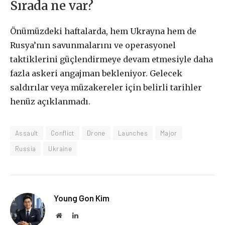
Sırada ne var?
Önümüzdeki haftalarda, hem Ukrayna hem de
Rusya’nın savunmalarını ve operasyonel
taktiklerini güçlendirmeye devam etmesiyle daha
fazla askeri angajman bekleniyor. Gelecek
saldırılar veya müzakereler için belirli tarihler
henüz açıklanmadı.
Assault
Conflict
Drone
Launches
Major
Russia
Ukraine
Young Gon Kim
Website
LinkedIn