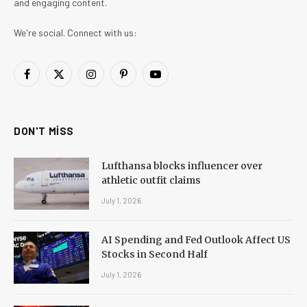
and engaging content.
We're social. Connect with us:
Facebook
X
Instagram
Pinterest
YouTube
(Twitter)
DON'T MISS
Lufthansa blocks influencer over
athletic outfit claims
July 1, 2026
AI Spending and Fed Outlook Affect US
Stocks in Second Half
July 1, 2026