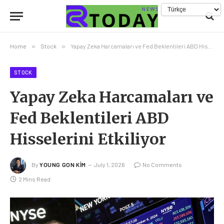
Home
»
Stock
»
Yapay Zeka Harcamaları ve Fed Beklentileri ABD Hisselerini Etkiliyor
STOCK
Yapay Zeka Harcamaları ve
Fed Beklentileri ABD
Hisselerini Etkiliyor
By
YOUNG GON KIM
July 1, 2026
No Comments
2 Mins Read