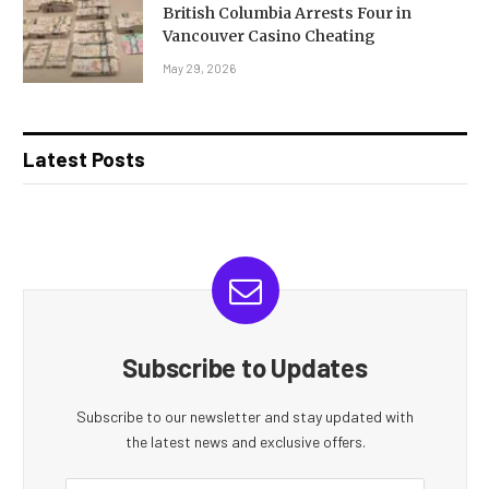
British Columbia Arrests Four in
Vancouver Casino Cheating
May 29, 2026
Latest Posts
Subscribe to Updates
Subscribe to our newsletter and stay updated with
the latest news and exclusive offers.