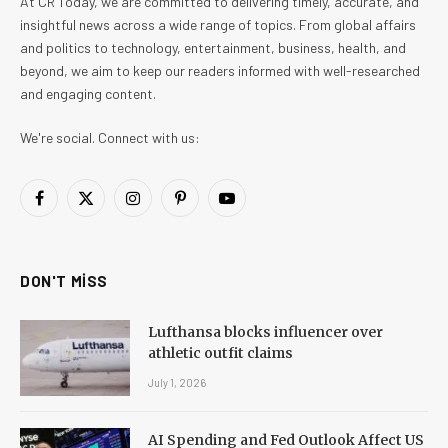
At CR Today, we are committed to delivering timely, accurate, and
insightful news across a wide range of topics. From global affairs
and politics to technology, entertainment, business, health, and
beyond, we aim to keep our readers informed with well-researched
and engaging content.
We're social. Connect with us:
Facebook
X
Instagram
Pinterest
YouTube
(Twitter)
DON'T MISS
Lufthansa blocks influencer over
athletic outfit claims
July 1, 2026
AI Spending and Fed Outlook Affect US