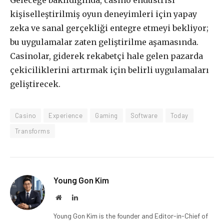
kişiselleştirilmiş oyun deneyimleri için yapay
zeka ve sanal gerçekliği entegre etmeyi bekliyor;
bu uygulamalar zaten geliştirilme aşamasında.
Casinolar, giderek rekabetçi hale gelen pazarda
çekiciliklerini artırmak için belirli uygulamaları
geliştirecek.
Casino
Experience
Gaming
Software
Today
Transforms
Young Gon Kim
Website
LinkedIn
Young Gon Kim is the founder and Editor-in-Chief of