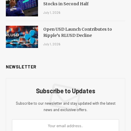
Stocks in Second Half
July 1, 2026
Open USD Launch Contributes to
Ripple’s RLUSD Decline
July 1, 2026
NEWSLETTER
Subscribe to Updates
Subscribe to our newsletter and stay updated with the latest
news and exclusive offers.