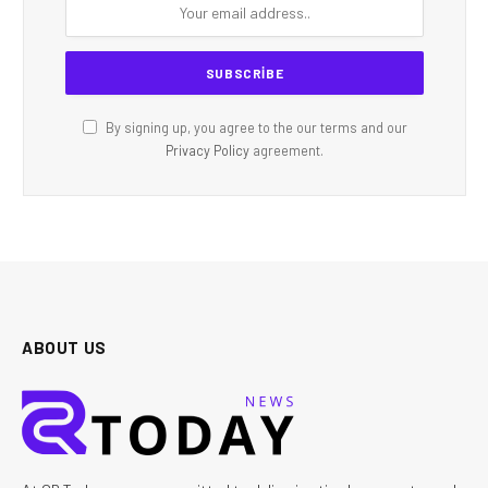
By signing up, you agree to the our terms and our
Privacy Policy
agreement.
ABOUT US