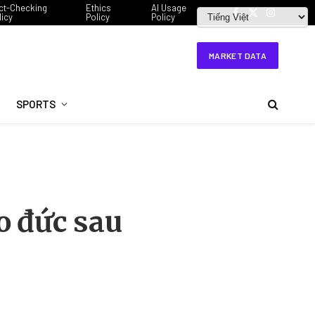
ct-Checking
Ethics
AI Usage
licy
Policy
Policy
Facebook
X
Instagram
(Twitter)
MARKET DATA
SPORTS
o đức sau