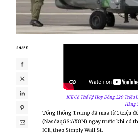
SHARE
ICE Có Thể Ký Hợp Đồng 220 Triệu 
Hàng 
Tổng thống Trump đã mua từ 1 triệu đế
(NasdaqGS:AXON) ngay trước khi có thô
ICE, theo Simply Wall St.