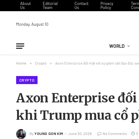
About
Editorial
Contact
Privacy
Ter
Us
Team
Us
Policy
Cond
Monday, August 10
WORLD
Home
»
Crypto
»
Axon Enterprise đối mặt với sự giám sát đạo đức s
CRYPTO
Axon Enterprise đối
khi Trump mua cổ p
By
YOUNG GON KIM
June 30, 2026
No Comments
3