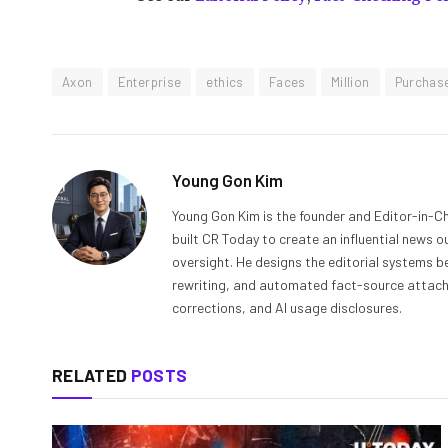
Axon
Enterprise
ethics
Faces
Million
Purchas
Young Gon Kim
Young Gon Kim is the founder and Editor-in-Ch
built CR Today to create an influential news 
oversight. He designs the editorial systems be
rewriting, and automated fact-source attachme
corrections, and AI usage disclosures.
RELATED
POSTS