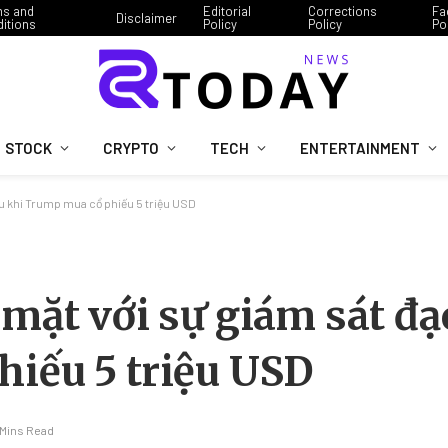
ms and
Editorial
Corrections
Fa
Disclaimer
itions
Policy
Policy
Po
STOCK
CRYPTO
TECH
ENTERTAINMENT
au khi Trump mua cổ phiếu 5 triệu USD
 mặt với sự giám sát đạ
hiếu 5 triệu USD
 Mins Read