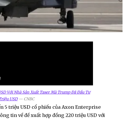
USD Với Nhà Sản Xuất Taser Mà Trump Đã Đầu Tư
Triệu USD
—
CNBC
n 5 triệu USD cổ phiếu của Axon Enterprise
ng tin về đề xuất hợp đồng 220 triệu USD với