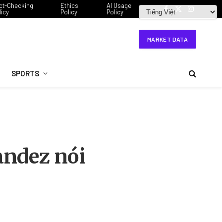
ct-Checking
Ethics
AI Usage
licy
Policy
Policy
Facebook
X
Instagram
(Twitter)
MARKET DATA
SPORTS
andez nói