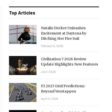
Top Articles
Natalie Decker Unleashes
Excitement at Daytona by
Ditching Her Fire Suit
February 14, 2026
Civilization 7 2026 Review
Update Highlights New Features
July 1, 2026
F1 2027 Grid Predictions:
Beyond Verstappen
April 14, 2026