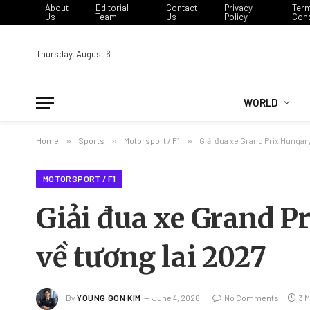
About
Editorial
Contact
Privacy
Ter
Us
Team
Us
Policy
Cond
Thursday, August 6
WORLD
Home
»
Sports
»
Motorsport / F1
»
Giải đua xe Grand Prix Hungary
MOTORSPORT / F1
Giải đua xe Grand P
về tương lai 2027
By
YOUNG GON KIM
June 4, 2026
No Comments
3 