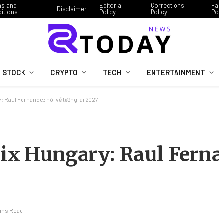
ms and
Editorial
Corrections
Fa
Disclaimer
itions
Policy
Policy
Po
STOCK
CRYPTO
TECH
ENTERTAINMENT
: Raul Fernandez nói về tương lai 2027
rix Hungary: Raul Fern
Mins Read