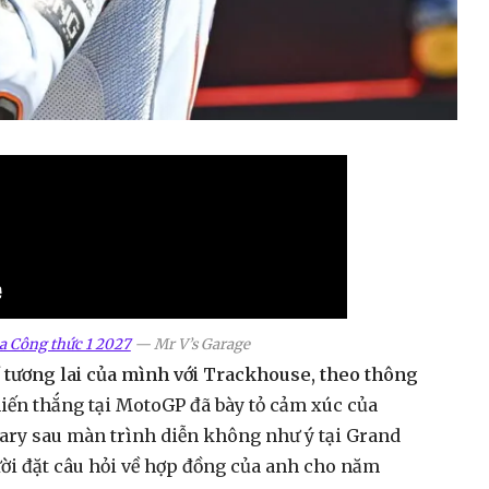
a Công thức 1 2027
—
Mr V’s Garage
 tương lai của mình với Trackhouse, theo thông
iến thắng tại MotoGP đã bày tỏ cảm xúc của
ary sau màn trình diễn không như ý tại Grand
ười đặt câu hỏi về hợp đồng của anh cho năm