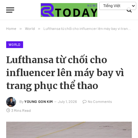
Home
»
World
»
Lufthansa từ chối cho influencer lên máy bay vì trang phục thể thao
WORLD
Lufthansa từ chối cho
influencer lên máy bay vì
trang phục thể thao
By
YOUNG GON KIM
July 1, 2026
No Comments
3 Mins Read