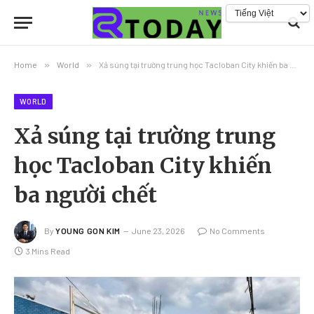
Home
»
World
»
Xả súng tại trường trung học Tacloban City khiến ba người chết
WORLD
Xả súng tại trường trung
học Tacloban City khiến
ba người chết
By
YOUNG GON KIM
June 23, 2026
No Comments
3 Mins Read