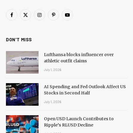
Facebook
X
Instagram
Pinterest
YouTube
(Twitter)
DON'T MISS
Lufthansa blocks influencer over
athletic outfit claims
July 1, 2026
AI Spending and Fed Outlook Affect US
Stocks in Second Half
July 1, 2026
Open USD Launch Contributes to
Ripple’s RLUSD Decline